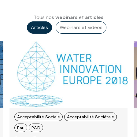
Tous nos
webinars
et
articles
Articles
Webinars et vidéos
Acceptabilité Sociale
Acceptabilité Sociétale
Eau
R&D