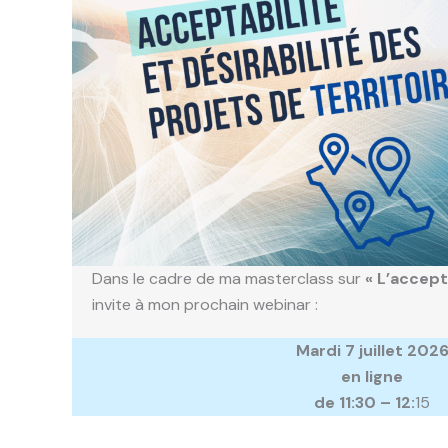
Dans le cadre de ma masterclass sur
« L’accept
invite à mon prochain webinar :
Mardi 7 juillet 202
en ligne
de 11:30 – 12:
15