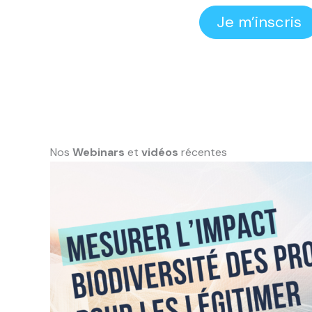
Je m’inscris
Nos
Webinars
et
vidéos
récentes